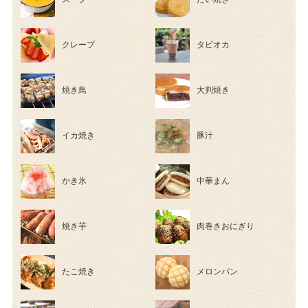
クレープ
タピオカ
焼き鳥
大判焼き
イカ焼き
豚汁
かき氷
中華まん
焼き芋
肉巻きおにぎり
たこ焼き
メロンパン