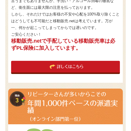
言うまでもありませんが、手洗い・アルコール消毒の徹底な
ど、衛生面には最大限の注意を払っております。
しかし、それだけではお客様の不安や心配を100%取り除くこと
はどうしても不可能だと移動販売.netは考えています。万が
一、何かが起こってしまってからでは遅いのです。
ご安心ください！
移動販売.netで手配している移動販売車は必
ずPL保険に加入しています。
詳しくはこちら
リピーターさんが多いからこその
年間1,000件
ペースの派遣実
績
（オンライン部門第一位）