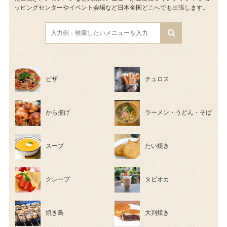
ッピングセンターやイベント会場など日本全国どこへでも出張します。
ピザ
チュロス
から揚げ
ラーメン・うどん・そば
スープ
たい焼き
クレープ
タピオカ
焼き鳥
大判焼き