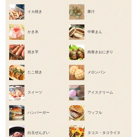
イカ焼き
豚汁
かき氷
中華まん
焼き芋
肉巻きおにぎり
たこ焼き
メロンパン
スイーツ
アイスクリーム
ハンバーガー
ワッフル
白玉ぜんざい
タコス・タコライス