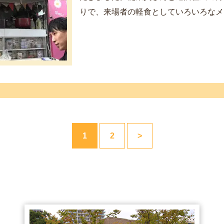
りで、来場者の軽食としていろいろなメニ.
1
2
>