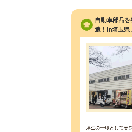
自動車部品を
遣！in埼玉県
厚生の一環として春