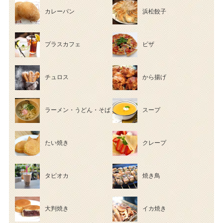
カレーパン
浜松餃子
プラスカフェ
ピザ
チュロス
から揚げ
ラーメン・うどん・そば
スープ
たい焼き
クレープ
タピオカ
焼き鳥
大判焼き
イカ焼き