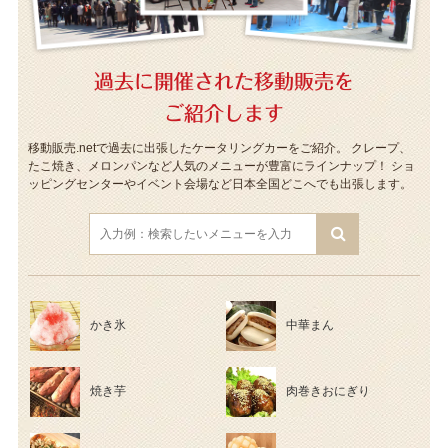
過去に開催された移動販売を
ご紹介します
移動販売.netで過去に出張したケータリングカーをご紹介。
クレープ、
たこ焼き、メロンパンなど人気のメニューが豊富にラインナップ！
ショ
ッピングセンターやイベント会場など日本全国どこへでも出張します。
かき氷
中華まん
焼き芋
肉巻きおにぎり