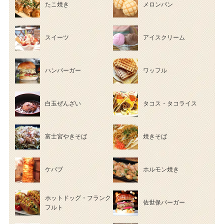
たこ焼き
メロンパン
スイーツ
アイスクリーム
ハンバーガー
ワッフル
白玉ぜんざい
タコス・タコライス
富士宮やきそば
焼きそば
ケバブ
ホルモン焼き
ホットドッグ・フランク
佐世保バーガー
フルト