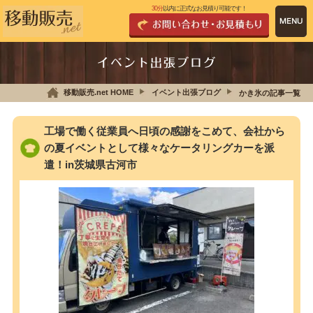
30分
以内に正式なお見積り可能です！
イベント出張ブログ
移動販売.net HOME
イベント出張ブログ
かき氷の記事一覧
工場で働く従業員へ日頃の感謝をこめて、会社から
の夏イベントとして様々なケータリングカーを派
遣！in茨城県古河市