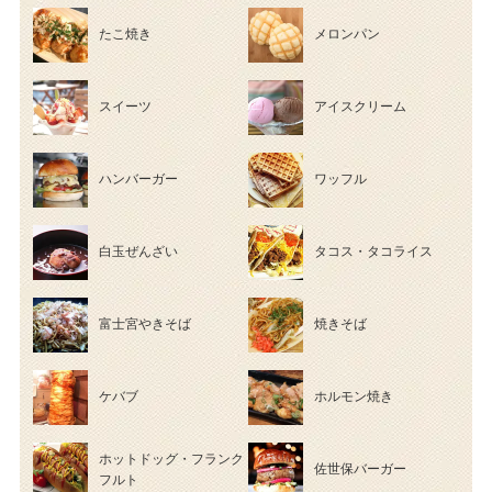
たこ焼き
メロンパン
スイーツ
アイスクリーム
ハンバーガー
ワッフル
白玉ぜんざい
タコス・タコライス
富士宮やきそば
焼きそば
ケバブ
ホルモン焼き
ホットドッグ・フランク
佐世保バーガー
フルト