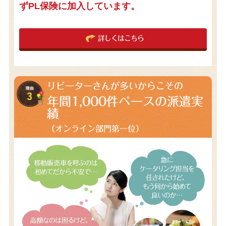
ずPL保険に加入しています。
詳しくはこちら
リピーターさんが多いからこその
年間1,000件
ペースの派遣実
績
（オンライン部門第一位）