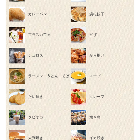
カレーパン
浜松餃子
プラスカフェ
ピザ
チュロス
から揚げ
ラーメン・うどん・そば
スープ
たい焼き
クレープ
タピオカ
焼き鳥
大判焼き
イカ焼き