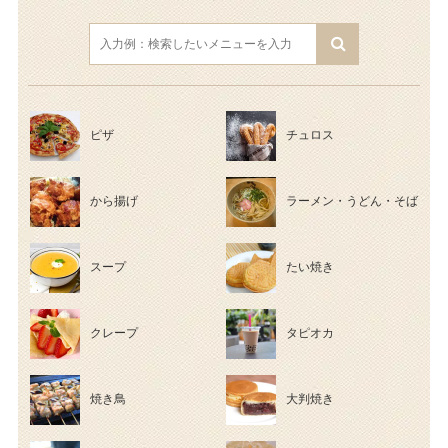
ピザ
チュロス
から揚げ
ラーメン・うどん・そば
スープ
たい焼き
クレープ
タピオカ
焼き鳥
大判焼き