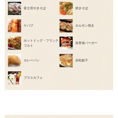
富士宮やきそば
焼きそば
ケバブ
ホルモン焼き
ホットドッグ・フランク
佐世保バーガー
フルト
カレーパン
浜松餃子
プラスカフェ