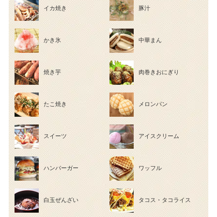
イカ焼き
豚汁
かき氷
中華まん
焼き芋
肉巻きおにぎり
たこ焼き
メロンパン
スイーツ
アイスクリーム
ハンバーガー
ワッフル
白玉ぜんざい
タコス・タコライス