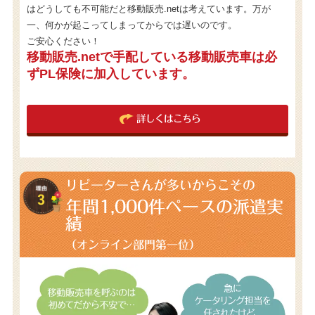
はどうしても不可能だと移動販売.netは考えています。万が
一、何かが起こってしまってからでは遅いのです。
ご安心ください！
移動販売.netで手配している移動販売車は必
ずPL保険に加入しています。
詳しくはこちら
リピーターさんが多いからこその
年間1,000件
ペースの派遣実
績
（オンライン部門第一位）