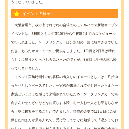
うになっていました。
イベントの様子
大阪府堺市、枚方市それぞれの会場でのモデルハウス新規オープン
イベントは、3日間ともに午前10時から午後5時までのスケジュール
で行われました。ケータリングカーは分譲地の一角に駐車させていた
だき、あったかメニューのご提供をしました。1日目と2日目は晴れ
もしくは曇りといったお天気だったのですが、3日目は生憎の雨も降
ってしまいました。
イベント実施時間中のお客様の出入りのイメージとしては、終始ゆ
ったりとしたペースでした。一家族が来場されて少し経ったらまた一
家族というような感じで来場されていたため、ケータリングカーでも
肉まんやぜんざいなどをお渡しする際、お一人お一人とお話をしなが
ら丁寧に接客をすることができました。堺市の会場では1日目にご提
供した肉まんが最も人気で、受け取ってすぐに頬張って「温かくてお
いしい！」と喜んでくださる方もみえました。また、枚方市の会場は