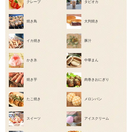
クレープ
タピオカ
焼き鳥
大判焼き
イカ焼き
豚汁
かき氷
中華まん
焼き芋
肉巻きおにぎり
たこ焼き
メロンパン
スイーツ
アイスクリーム