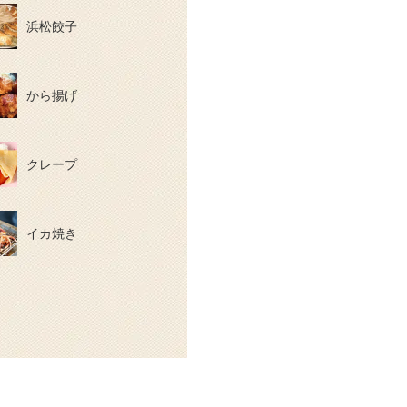
浜松餃子
から揚げ
クレープ
イカ焼き