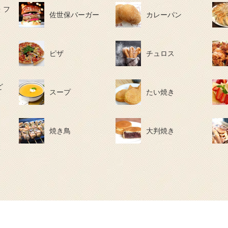
・フ
佐世保バーガー
カレーパン
ピザ
チュロス
ど
スープ
たい焼き
焼き鳥
大判焼き