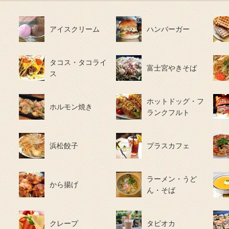
アイスクリーム
ハンバーガー
タコス・タコライ
富士宮やきそば
ス
ホットドッグ・フ
ホルモン焼き
ランクフルト
浜松餃子
プラスカフェ
ラーメン・うど
から揚げ
ん・そば
クレープ
タピオカ