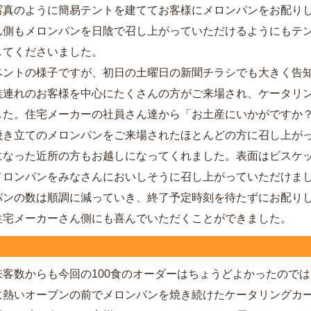
写真のように簡易テントを建ててお客様にメロンパンをお配り
ん側もメロンパンを日陰で召し上がっていただけるようにもテ
してくださいました。
ントの様子ですが、初日の土曜日の新聞チラシでも大きく告
族連れのお客様を中心にたくさんの方がご来場され、ケータリ
した。住宅メーカーの社員さん達から「お土産にいかがですか
焼き立てのメロンパンをご来場されたほとんどの方に召し上が
になった近所の方もお越しになってくれました。表面はビスケ
メロンパンをみなさんにおいしそうに召し上がっていただけま
ンの数は順調に減っていき、終了予定時刻を待たずにお配り
住宅メーカーさん側にも喜んでいただくことができました。
客数からも今回の100食のオーダーはちょうどよかったのでは
に熱いオーブンの前でメロンパンを焼き続けたケータリングカ