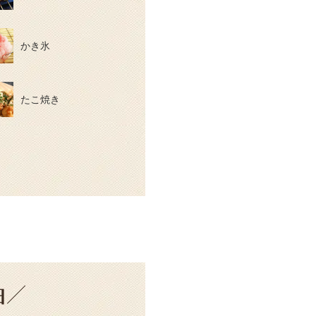
かき氷
たこ焼き
由／