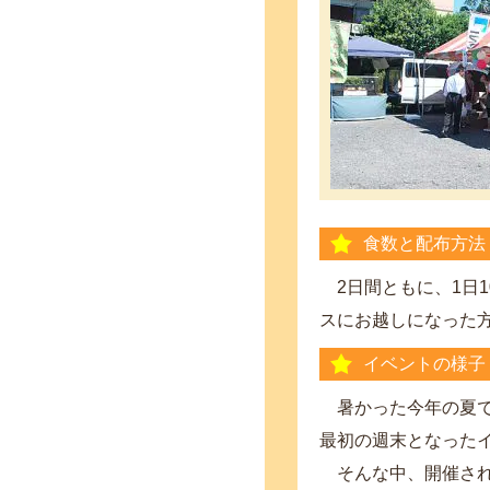
食数と配布方法
2日間ともに、1日
スにお越しになった
イベントの様子
暑かった今年の夏で
最初の週末となった
そんな中、開催され