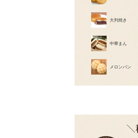
大判焼き
中華まん
メロンパン
＼