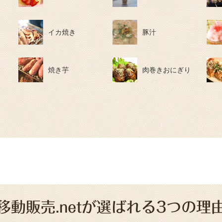
イカ焼き
豚汁
焼き芋
肉巻きおにぎり
移動販売.netが選ばれる3つの理