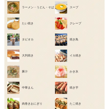
ラーメン・うどん・そば
スープ
たい焼き
クレープ
タピオカ
焼き鳥
大判焼き
イカ焼き
豚汁
かき氷
中華まん
焼き芋
肉巻きおにぎり
たこ焼き