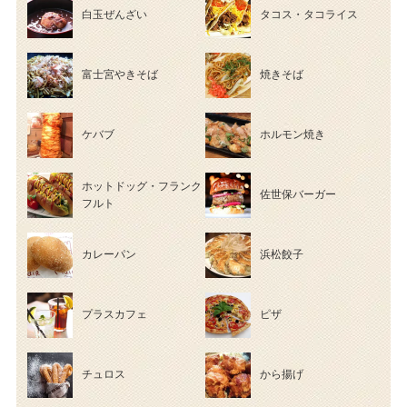
白玉ぜんざい
タコス・タコライス
富士宮やきそば
焼きそば
ケバブ
ホルモン焼き
ホットドッグ・フランク
佐世保バーガー
フルト
カレーパン
浜松餃子
プラスカフェ
ピザ
チュロス
から揚げ