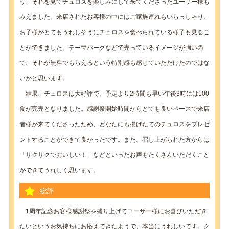
り、それを見てチュロスを楽しみにして来てくださったユーザー様も
みえました。来店されたお客様の中にはご家族連れもいらっしゃり、
お子様がとてもうれしそうにチュロスを食べられている様子も見るこ
とができました。テーマパークなどで売っているイメージが強いの
で、それが無料でもらえるという特別感も感じていただけたのではな
いかと思います。
結果、チュロスは大好評で、予定より2時間も早い午後3時には100
食が完売となりました。感謝祭開始時間からとても良いペースで来店
者様が来てくださったため、どなたにも揚げたてのチュロスをプレゼ
ントすることができて良かったです。また。召し上がられた方からは
「サクサクでおいしい！」などといったお声もたくさんいただくこと
ができてうれしく思います。
総評
1周年記念お客様感謝祭を盛り上げてユーザー様にお喜びいただき
たいというお気持ちにお応えできたようで、本当にうれしいです。ク