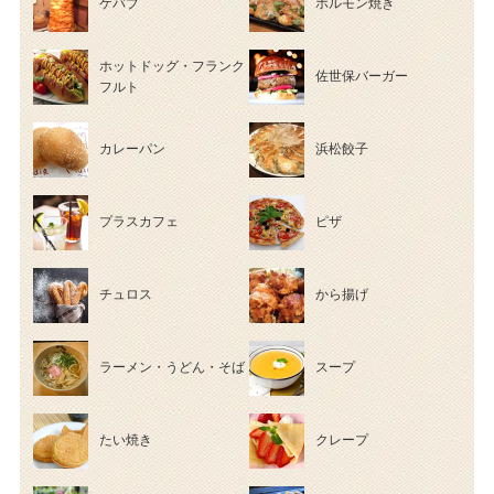
ケバブ
ホルモン焼き
ホットドッグ・フランク
佐世保バーガー
フルト
カレーパン
浜松餃子
プラスカフェ
ピザ
チュロス
から揚げ
ラーメン・うどん・そば
スープ
たい焼き
クレープ