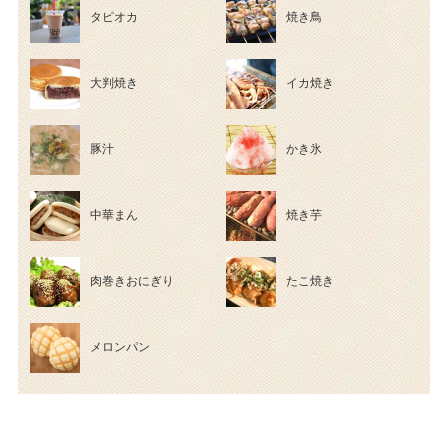
タピオカ
焼き鳥
大判焼き
イカ焼き
豚汁
かき氷
中華まん
焼き芋
肉巻きおにぎり
たこ焼き
メロンパン