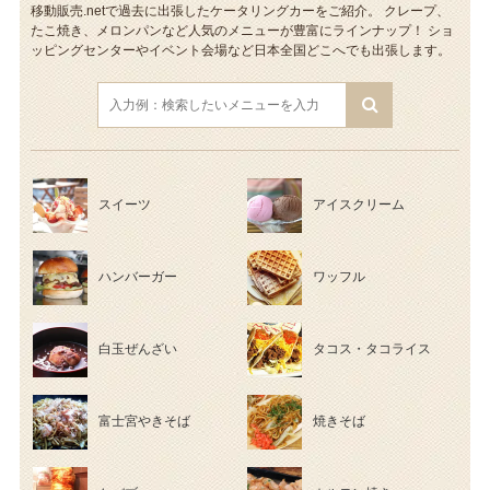
移動販売.netで過去に出張したケータリングカーをご紹介。
クレープ、
たこ焼き、メロンパンなど人気のメニューが豊富にラインナップ！
ショ
ッピングセンターやイベント会場など日本全国どこへでも出張します。
スイーツ
アイスクリーム
ハンバーガー
ワッフル
白玉ぜんざい
タコス・タコライス
富士宮やきそば
焼きそば