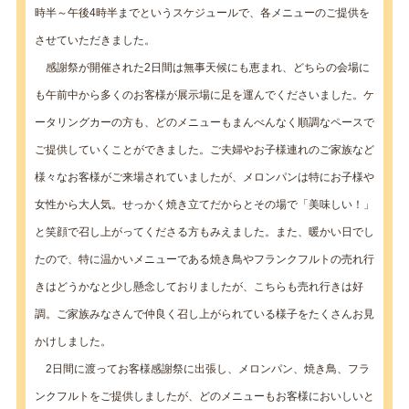
時半～午後4時半までというスケジュールで、各メニューのご提供を
させていただきました。
感謝祭が開催された2日間は無事天候にも恵まれ、どちらの会場に
も午前中から多くのお客様が展示場に足を運んでくださいました。ケ
ータリングカーの方も、どのメニューもまんべんなく順調なペースで
ご提供していくことができました。ご夫婦やお子様連れのご家族など
様々なお客様がご来場されていましたが、メロンパンは特にお子様や
女性から大人気。せっかく焼き立てだからとその場で「美味しい！」
と笑顔で召し上がってくださる方もみえました。また、暖かい日でし
たので、特に温かいメニューである焼き鳥やフランクフルトの売れ行
きはどうかなと少し懸念しておりましたが、こちらも売れ行きは好
調。ご家族みなさんで仲良く召し上がられている様子をたくさんお見
かけしました。
2日間に渡ってお客様感謝祭に出張し、メロンパン、焼き鳥、フラ
ンクフルトをご提供しましたが、どのメニューもお客様においしいと