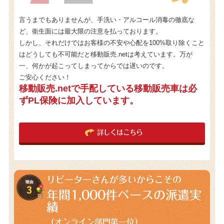
言うまでもありませんが、手洗い・アルコール消毒の徹底な
ど、衛生面には最大限の注意を払っております。
しかし、それだけではお客様の不安や心配を100%取り除くこと
はどうしても不可能だと移動販売.netは考えています。万が
一、何かが起こってしまってからでは遅いのです。
ご安心ください！
移動販売.netで手配している移動販売車は必
ずPL保険に加入しています。
詳しくはこちら
リピーターさんが多いからこその
年間1,000件
ペースの派遣実
績
（オンライン部門第一位）