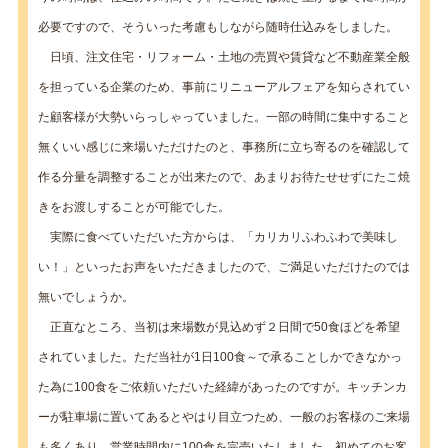
必要ですので、そういった考慮もしながら随時仕込みをしました。
日頃、注文住宅・リフォーム・土地の売買や賃貸など不動産業全般
を担っている企業のため、事前にリニューアルフェアを知らされてい
た顧客様が大勢いらっしゃっていました。一部の時間に集中すること
無くいい感じに来場いただけたのと、事務所に立ち寄るのを確認して
作る分量を調整することが出来たので、あまりお待たせせずにたこ焼
きをお渡しすることが可能でした。
実際に食べていただいた方からは、「カリカリふわふわで美味し
い！」といったお声をいただきましたので、ご満足いただけたのでは
無いでしょうか。
正直なところ、当初は来場数が見込めず２日間で50食ほどを希望
されていました。ただ当社が1日100食～で承ることしかできなかっ
た為に100食をご依頼いただいた経緯があったのですが。キッチンカ
ーが駐車場に置いてあるとやはり目立つため、一般のお客様のご来場
も多くあり、営業時間内に100食を完売いたしました。初めてのお客