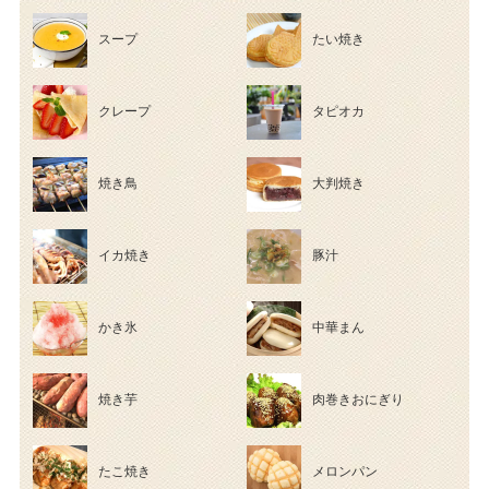
スープ
たい焼き
クレープ
タピオカ
焼き鳥
大判焼き
イカ焼き
豚汁
かき氷
中華まん
焼き芋
肉巻きおにぎり
たこ焼き
メロンパン