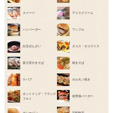
スイーツ
アイスクリーム
ハンバーガー
ワッフル
白玉ぜんざい
タコス・タコライス
富士宮やきそば
焼きそば
ケバブ
ホルモン焼き
ホットドッグ・フランク
佐世保バーガー
フルト
カレーパン
浜松餃子