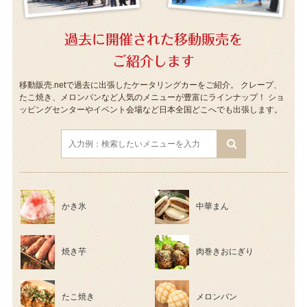
過去に開催された移動販売を
ご紹介します
移動販売.netで過去に出張したケータリングカーをご紹介。
クレープ、
たこ焼き、メロンパンなど人気のメニューが豊富にラインナップ！
ショ
ッピングセンターやイベント会場など日本全国どこへでも出張します。
かき氷
中華まん
焼き芋
肉巻きおにぎり
たこ焼き
メロンパン