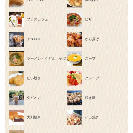
プラスカフェ
ピザ
チュロス
から揚げ
ラーメン・うどん・そば
スープ
たい焼き
クレープ
タピオカ
焼き鳥
大判焼き
イカ焼き