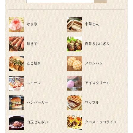
かき氷
中華まん
焼き芋
肉巻きおにぎり
たこ焼き
メロンパン
スイーツ
アイスクリーム
ハンバーガー
ワッフル
白玉ぜんざい
タコス・タコライス