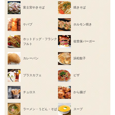
富士宮やきそば
焼きそば
ケバブ
ホルモン焼き
ホットドッグ・フランク
佐世保バーガー
フルト
カレーパン
浜松餃子
プラスカフェ
ピザ
チュロス
から揚げ
ラーメン・うどん・そば
スープ