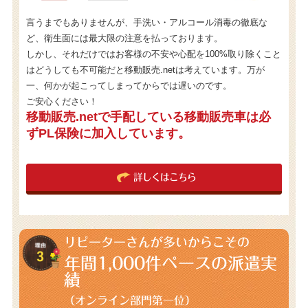
言うまでもありませんが、手洗い・アルコール消毒の徹底な
ど、衛生面には最大限の注意を払っております。
しかし、それだけではお客様の不安や心配を100%取り除くこと
はどうしても不可能だと移動販売.netは考えています。万が
一、何かが起こってしまってからでは遅いのです。
ご安心ください！
移動販売.netで手配している移動販売車は必
ずPL保険に加入しています。
詳しくはこちら
リピーターさんが多いからこその
年間1,000件
ペースの派遣実
績
（オンライン部門第一位）