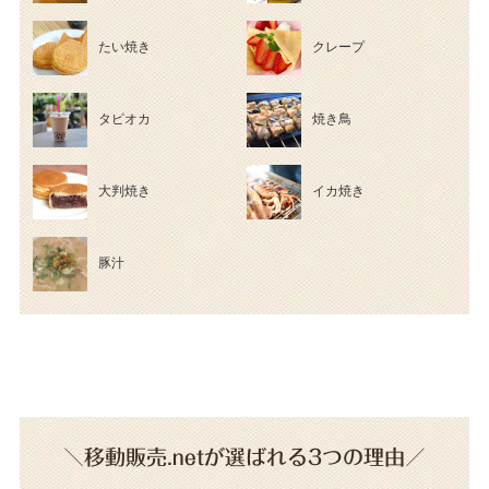
たい焼き
クレープ
タピオカ
焼き鳥
大判焼き
イカ焼き
豚汁
＼移動販売.netが選ばれる3つの理由／