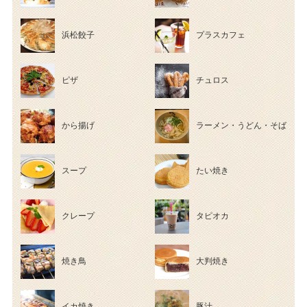
浜松餃子
プラスカフェ
ピザ
チュロス
から揚げ
ラーメン・うどん・そば
スープ
たい焼き
クレープ
タピオカ
焼き鳥
大判焼き
イカ焼き
豚汁