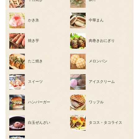
かき氷
中華まん
焼き芋
肉巻きおにぎり
たこ焼き
メロンパン
スイーツ
アイスクリーム
ハンバーガー
ワッフル
白玉ぜんざい
タコス・タコライス