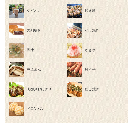
タピオカ
焼き鳥
大判焼き
イカ焼き
豚汁
かき氷
中華まん
焼き芋
肉巻きおにぎり
たこ焼き
メロンパン