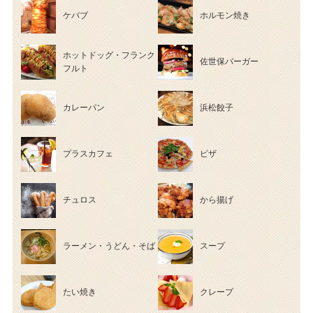
ケバブ
ホルモン焼き
ホットドッグ・フランク
佐世保バーガー
フルト
カレーパン
浜松餃子
プラスカフェ
ピザ
チュロス
から揚げ
ラーメン・うどん・そば
スープ
たい焼き
クレープ