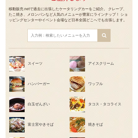
移動販売.netで過去に出張したケータリングカーをご紹介。
クレープ、
たこ焼き、メロンパンなど人気のメニューが豊富にラインナップ！
ショ
ッピングセンターやイベント会場など日本全国どこへでも出張します。
スイーツ
アイスクリーム
ハンバーガー
ワッフル
白玉ぜんざい
タコス・タコライス
富士宮やきそば
焼きそば