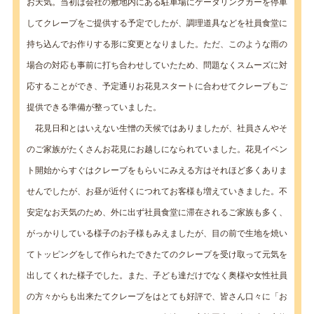
お天気。当初は会社の敷地内にある駐車場にケータリングカーを停車
してクレープをご提供する予定でしたが、調理道具などを社員食堂に
持ち込んでお作りする形に変更となりました。ただ、このような雨の
場合の対応も事前に打ち合わせしていたため、問題なくスムーズに対
応することができ、予定通りお花見スタートに合わせてクレープもご
提供できる準備が整っていました。
花見日和とはいえない生憎の天候ではありましたが、社員さんやそ
のご家族がたくさんお花見にお越しになられていました。花見イベン
ト開始からすぐはクレープをもらいにみえる方はそれほど多くありま
せんでしたが、お昼が近付くにつれてお客様も増えていきました。不
安定なお天気のため、外に出ず社員食堂に滞在されるご家族も多く、
がっかりしている様子のお子様もみえましたが、目の前で生地を焼い
てトッピングをして作られたできたてのクレープを受け取って元気を
出してくれた様子でした。また、子ども達だけでなく奥様や女性社員
の方々からも出来たてクレープをはとても好評で、皆さん口々に「お