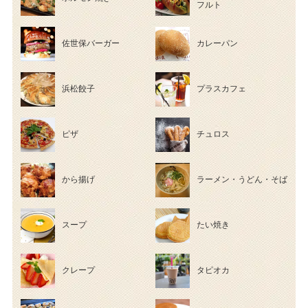
フルト
佐世保バーガー
カレーパン
浜松餃子
プラスカフェ
ピザ
チュロス
から揚げ
ラーメン・うどん・そば
スープ
たい焼き
クレープ
タピオカ