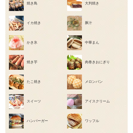
焼き鳥
大判焼き
イカ焼き
豚汁
かき氷
中華まん
焼き芋
肉巻きおにぎり
たこ焼き
メロンパン
スイーツ
アイスクリーム
ハンバーガー
ワッフル