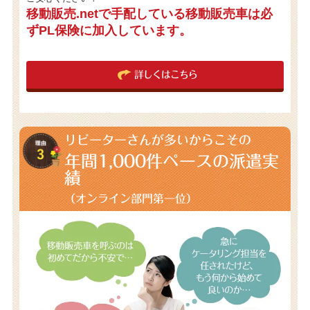
移動販売.netで手配している移動販売車は必
ずPL保険に加入しています。
詳しくはこちら
リピーターさんが多いからこその
年間1,000件
ペースの派遣実
績
（オンライン部門第一位）