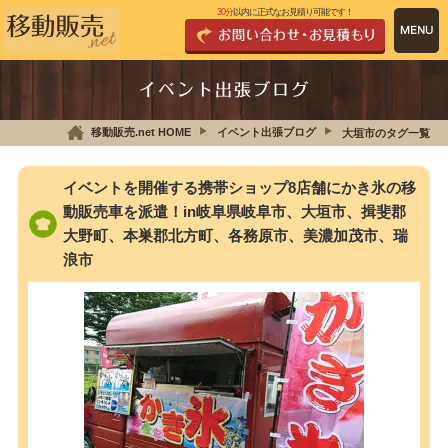
30分
以内に正式なお見積り可能です！
イベント出張ブログ
移動販売.net HOME
イベント出張ブログ
大垣市のタグ一覧
イベントを開催する携帯ショップ8店舗にかき氷の移
動販売車を派遣！in岐阜県岐阜市、大垣市、揖斐郡
大野町、本巣郡北方町、各務原市、美濃加茂市、瑞
浪市